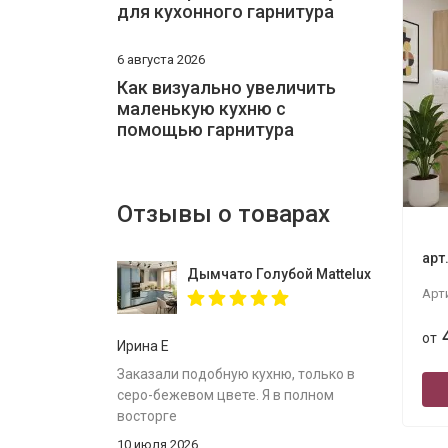
для кухонного гарнитура
6 августа 2026
Как визуально увеличить
маленькую кухню с
помощью гарнитура
Отзывы о товарах
арт
Дымчато Голубой Mattelux профиль G
Арт
от
Ирина Е
Заказали подобную кухню, только в
серо-бежевом цвете. Я в полном
восторге
10 июля 2026