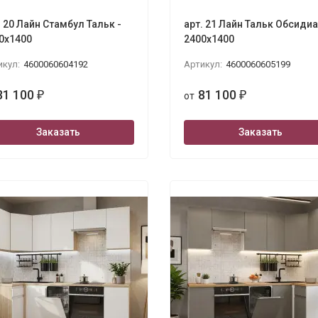
. 20 Лайн Стамбул Тальк -
арт. 21 Лайн Тальк Обсидиа
0х1400
2400х1400
икул:
4600060604192
Артикул:
4600060605199
81 100
81 100
₽
от
₽
Заказать
Заказать