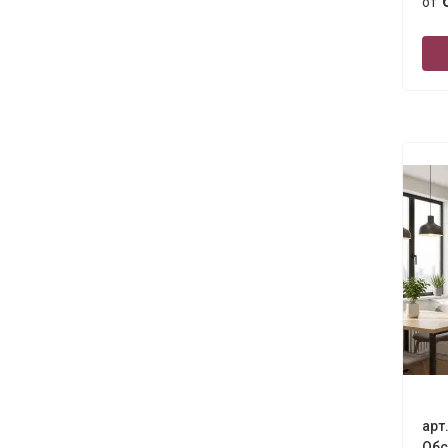
от
арт
Обс