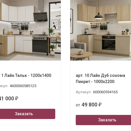
. 1 Лайн Тальк - 1200х1400
арт. 10 Лайн Дуб сонома
ola 3280х2400
Пикрит - 1000х2200
икул:
4600060585125
Артикул:
600060594165
41 000
₽
49 800
от
₽
Заказать
Заказать