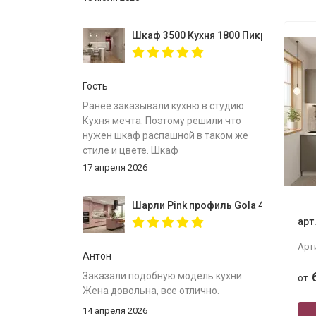
Шкаф 3500 Кухня 1800 Пикрит
Гость
Ранее заказывали кухню в студию.
Кухня мечта. Поэтому решили что
нужен шкаф распашной в таком же
стиле и цвете. Шкаф
собрали,инструкция
17 апреля 2026
понятна.Доставлен был в
срок.Спасибо за вместительный
Шарли Pink профиль Gola 4000
шкаф.
арт
Арт
Антон
Заказали подобную модель кухни.
от
Жена довольна, все отлично.
14 апреля 2026