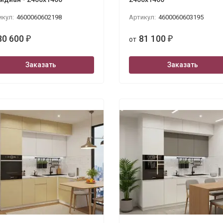
икул:
4600060602198
Артикул:
4600060603195
80 600
81 100
₽
от
₽
Заказать
Заказать