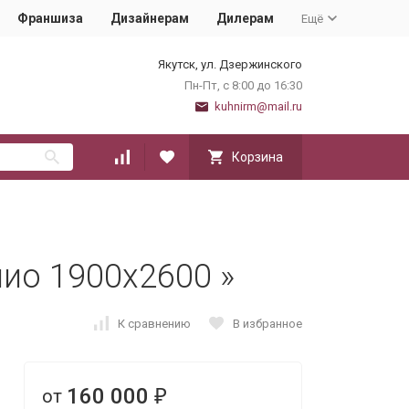
Франшиза
Дизайнерам
Дилерам
Ещё
Якутск, ул. Дзержинского
Пн-Пт, с 8:00 до 16:30
kuhnirm@mail.ru
Корзина
лио 1900х2600 »
К сравнению
В избранное
160 000
от
₽