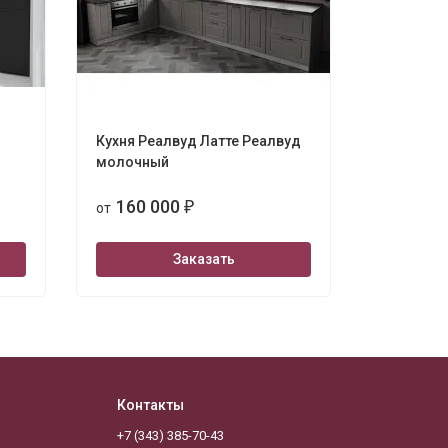
Кухня Реалвуд Латте Реалвуд
Кухня Со
молочный
Джелато
160 000
162 
от
₽
от
Заказать
Контакты
+7 (343) 385-70-43