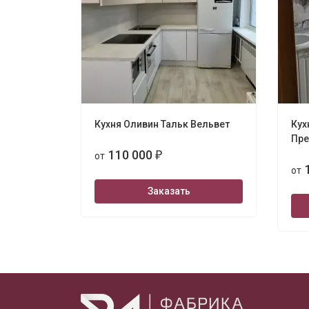
Кухня Оливин Тальк Вельвет
Кух
Пре
110 000
от
₽
от
Заказать