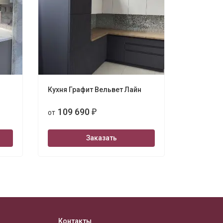
Кухня Графит Вельвет Лайн
Кухня Ла
109 690
109 
от
₽
от
Заказать
Контакты