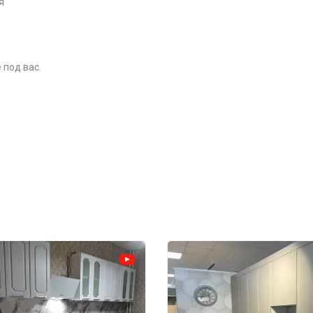
я
 под вас.