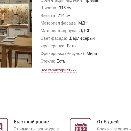
Ориентация изделия:
Прямая
Ширина:
315 см
Высота:
214 см
Материал фасада:
МДФ
Материал корпуса:
ЛДСП
Цвет фасада:
Шарли серый
Фрезеровка:
Есть
Фрезеровка (Рисунок):
Мира
Стекла:
Есть
Все характеристики
Быстрый расчёт
От 5 дней
Cтоимость гарнитура в
Срок изготовлен